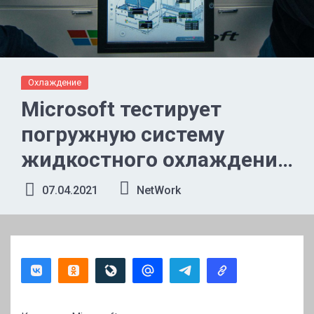
Охлаждение
Microsoft тестирует
погружную систему
жидкостного охлаждения
для центров обработки
07.04.2021
NetWork
данных