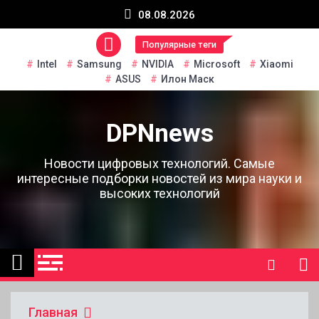
Перейти
08.08.2026
к
содержанию
Популярные теги
Intel
Samsung
NVIDIA
Microsoft
Xiaomi
ASUS
Илон Маск
DPNnews
Новости цифровых технологий. Самые
интересные подборки новостей из мира науки и
высоких технологий
Главная