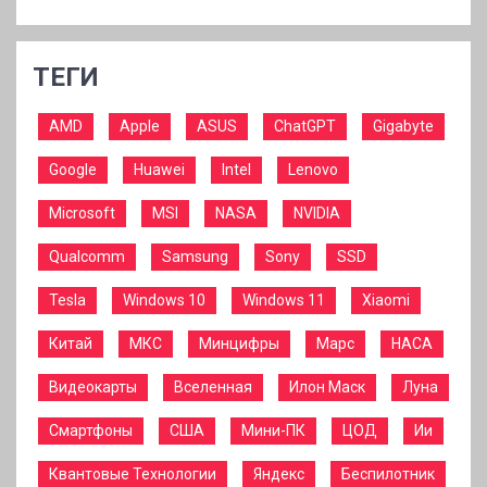
ТЕГИ
AMD
Apple
ASUS
ChatGPT
Gigabyte
Google
Huawei
Intel
Lenovo
Microsoft
MSI
NASA
NVIDIA
Qualcomm
Samsung
Sony
SSD
Tesla
Windows 10
Windows 11
Xiaomi
Китай
МКС
Минцифры
Марс
НАСА
Видеокарты
Вселенная
Илон Маск
Луна
Смартфоны
США
Мини-ПК
ЦОД
Ии
Квантовые Технологии
Яндекс
Беспилотник