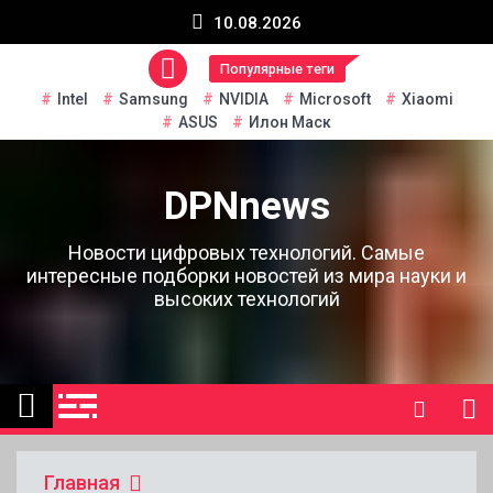
Перейти
10.08.2026
к
содержанию
Популярные теги
Intel
Samsung
NVIDIA
Microsoft
Xiaomi
ASUS
Илон Маск
DPNnews
Новости цифровых технологий. Самые
интересные подборки новостей из мира науки и
высоких технологий
Главная