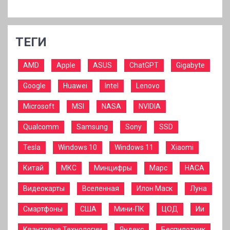
ТЕГИ
AMD
Apple
ASUS
ChatGPT
Gigabyte
Google
Huawei
Intel
Lenovo
Microsoft
MSI
NASA
NVIDIA
Qualcomm
Samsung
Sony
SSD
Tesla
Windows 10
Windows 11
Xiaomi
Китай
МКС
Минцифры
Марс
НАСА
Видеокарты
Вселенная
Илон Маск
Луна
Смартфоны
США
Мини-ПК
ЦОД
Ии
Квантовые Технологии
Яндекс
Беспилотник