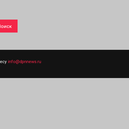
есу
info@dpnnews.ru