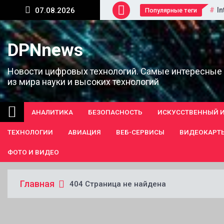
Перейти
In
07.08.2026
Популярные теги
к
содержанию
DPNnews
Новости цифровых технологий. Самые интересные
из мира науки и высоких технологий
АНАЛИТИКА
БЕЗОПАСНОСТЬ
ИСКУССТВЕННЫЙ 
ТЕХНОЛОГИИ
АВИАЦИЯ
ВЕБ-СЕРВИСЫ
ВИДЕОКАРТ
ФОТО И ВИДЕО
Главная
404 Страница не найдена