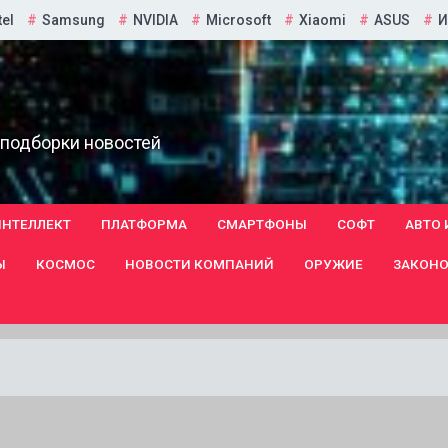
tel
Samsung
NVIDIA
Microsoft
Xiaomi
ASUS
И
 подборки новостей
ИНТЕЛЛЕКТ
ПЛАТФОРМА
СМАРТФОНЫ
СОФТ
АВТО 
Ы
КОСМОС
НОВОСТИ КОМПАНИЙ
ОРУЖИЕ
ЗАКОНО