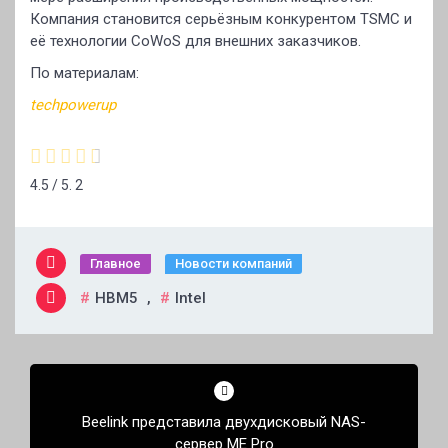
Компания становится серьёзным конкурентом TSMC и
её технологии CoWoS для внешних заказчиков.
По материалам:
techpowerup
4.5
/ 5.
2
Главное
Новости компаний
HBM5
,
Intel
Навигация
по
Beelink представила двухдисковый NAS-
записям
сервер ME Pro