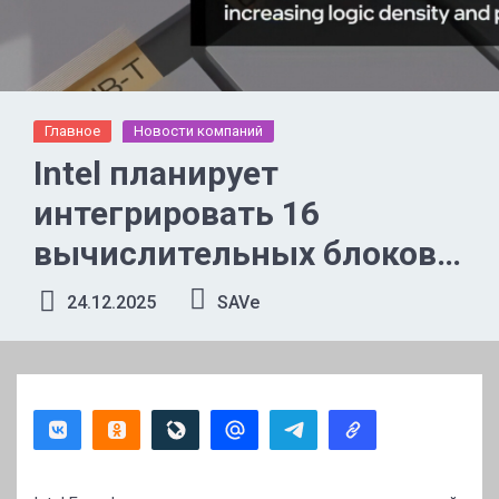
Главное
Новости компаний
Intel планирует
интегрировать 16
вычислительных блоков и
24 модуля HBM5 в единый
24.12.2025
SAVe
корпус