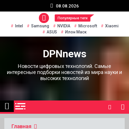
Перейти
08.08.2026
к
содержанию
Популярные теги
Intel
Samsung
NVIDIA
Microsoft
Xiaomi
ASUS
Илон Маск
DPNnews
Новости цифровых технологий. Самые
интересные подборки новостей из мира науки и
высоких технологий
Главная