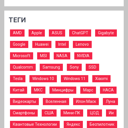
ТЕГИ
AMD
Apple
ASUS
ChatGPT
Gigabyte
Google
Huawei
Intel
Lenovo
Microsoft
MSI
NASA
NVIDIA
Qualcomm
Samsung
Sony
SSD
Tesla
Windows 10
Windows 11
Xiaomi
Китай
МКС
Минцифры
Марс
НАСА
Видеокарты
Вселенная
Илон Маск
Луна
Смартфоны
США
Мини-ПК
ЦОД
Ии
Квантовые Технологии
Яндекс
Беспилотник