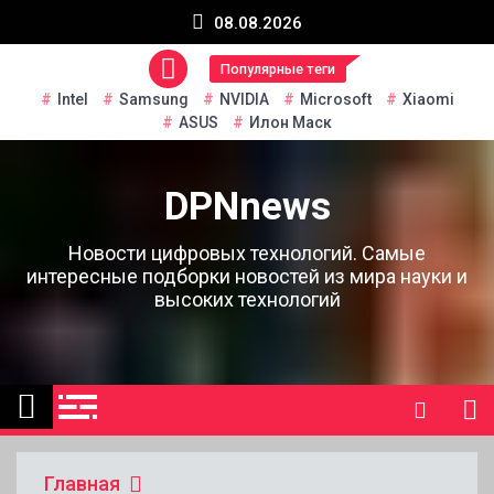
Перейти
08.08.2026
к
содержанию
Популярные теги
Intel
Samsung
NVIDIA
Microsoft
Xiaomi
ASUS
Илон Маск
DPNnews
Новости цифровых технологий. Самые
интересные подборки новостей из мира науки и
высоких технологий
Главная