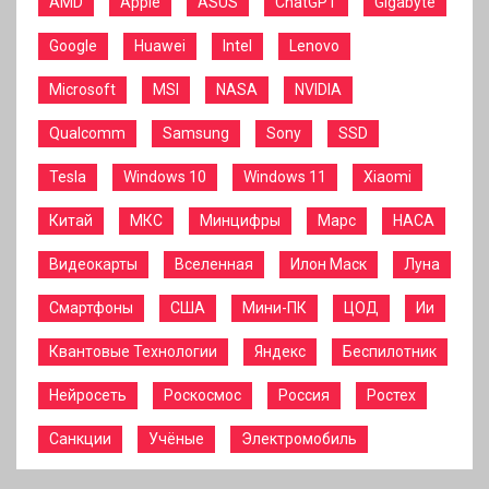
AMD
Apple
ASUS
ChatGPT
Gigabyte
Google
Huawei
Intel
Lenovo
Microsoft
MSI
NASA
NVIDIA
Qualcomm
Samsung
Sony
SSD
Tesla
Windows 10
Windows 11
Xiaomi
Китай
МКС
Минцифры
Марс
НАСА
Видеокарты
Вселенная
Илон Маск
Луна
Смартфоны
США
Мини-ПК
ЦОД
Ии
Квантовые Технологии
Яндекс
Беспилотник
Нейросеть
Роскосмос
Россия
Ростех
Санкции
Учёные
Электромобиль