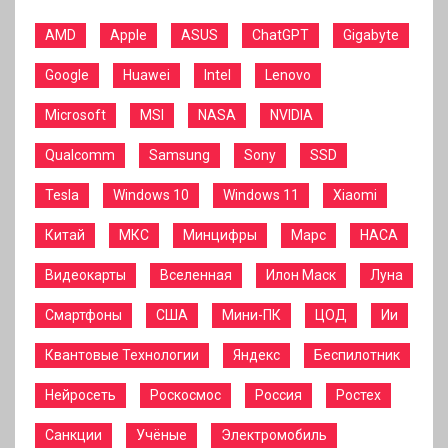
AMD
Apple
ASUS
ChatGPT
Gigabyte
Google
Huawei
Intel
Lenovo
Microsoft
MSI
NASA
NVIDIA
Qualcomm
Samsung
Sony
SSD
Tesla
Windows 10
Windows 11
Xiaomi
Китай
МКС
Минцифры
Марс
НАСА
Видеокарты
Вселенная
Илон Маск
Луна
Смартфоны
США
Мини-ПК
ЦОД
Ии
Квантовые Технологии
Яндекс
Беспилотник
Нейросеть
Роскосмос
Россия
Ростех
Санкции
Учёные
Электромобиль