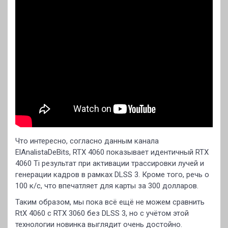
Что интересно, согласно данным канала
ElAnalistaDeBits, RTX 4060 показывает идентичный RTX
4060 Ti результат при активации трассировки лучей и
генерации кадров в рамках DLSS 3. Кроме того, речь о
100 к/с, что впечатляет для карты за 300 долларов.
Таким образом, мы пока всё ещё не можем сравнить
RtX 4060 с RTX 3060 без DLSS 3, но с учётом этой
технологии новинка выглядит очень достойно.