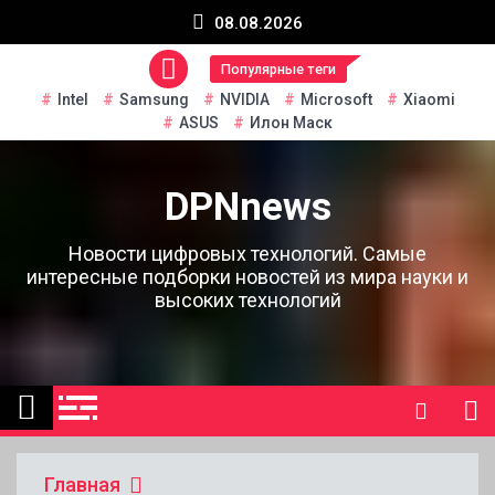
Перейти
08.08.2026
к
содержанию
Популярные теги
Intel
Samsung
NVIDIA
Microsoft
Xiaomi
ASUS
Илон Маск
DPNnews
Новости цифровых технологий. Самые
интересные подборки новостей из мира науки и
высоких технологий
Главная