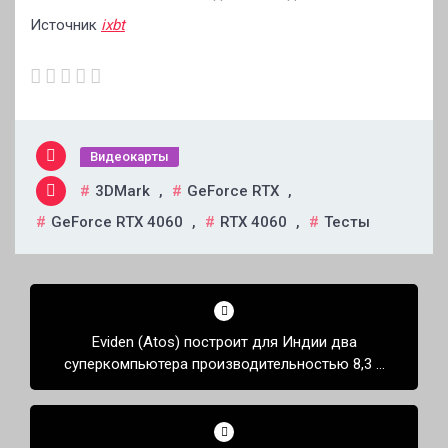
Источник
ixbt
Видеокарты
3DMark
,
GeForce RTX
,
GeForce RTX 4060
,
RTX 4060
,
Тесты
Навигация
по
Eviden (Atos) построит для Индии два
записям
суперкомпьютера производительностью 8,3 и
13 Пфлопс