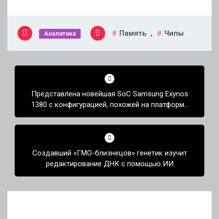
Память
,
Чипы
Аналитика
Навигация
по
Представлена новейшая SoC Samsung Exynos
записям
1380 с конфигурацией, похожей на платформу
Qualcomm двухлетней давности
Создавший «ГМО-близнецов» генетик изучит
редактирование ДНК с помощью ИИ