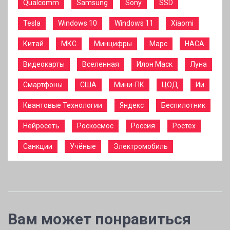
Qualcomm
Samsung
Sony
SSD
Tesla
Windows 10
Windows 11
Xiaomi
Китай
МКС
Минцифры
Марс
НАСА
Видеокарты
Вселенная
Илон Маск
Луна
Смартфоны
США
Мини-ПК
ЦОД
Ии
Квантовые Технологии
Яндекс
Беспилотник
Нейросеть
Роскосмос
Россия
Ростех
Санкции
Учёные
Электромобиль
Вам может понравиться