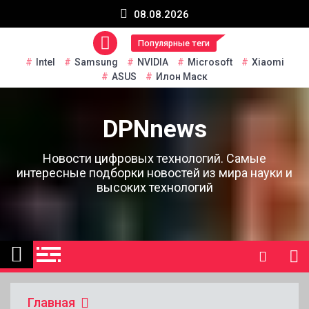
Перейти
08.08.2026
к
содержанию
Популярные теги
Intel
Samsung
NVIDIA
Microsoft
Xiaomi
ASUS
Илон Маск
DPNnews
Новости цифровых технологий. Самые
интересные подборки новостей из мира науки и
высоких технологий
Главная