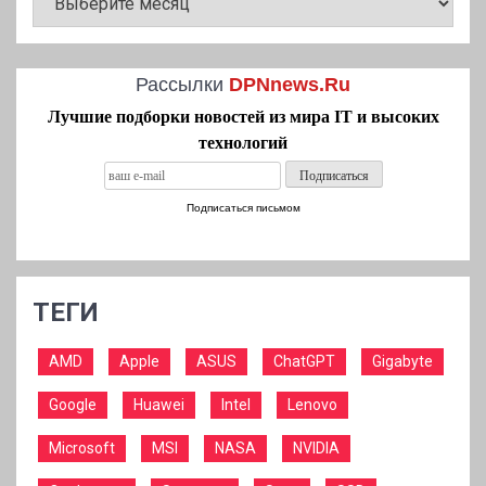
Рассылки
DPNnews.Ru
Лучшие подборки новостей из мира IT и высоких
технологий
Подписаться письмом
ТЕГИ
AMD
Apple
ASUS
ChatGPT
Gigabyte
Google
Huawei
Intel
Lenovo
Microsoft
MSI
NASA
NVIDIA