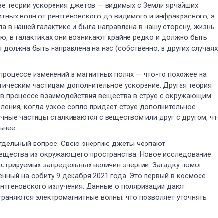
ве теории ускорения джетов — видимых с Земли ярчайших
ных волн от рентгеновского до видимого и инфракрасного, а
а в нашей галактике и была направлена в нашу сторону, жизнь
тью, в галактиках они возникают крайне редко и должно быть
должна быть направлена на нас (собственно, в других случаях
процессе изменений в магнитных полях — что-то похожее на
тическим частицам дополнительное ускорение. Другая теория
 в процессе взаимодействия вещества в струе с окружающим
ления, когда узкое сопло придаёт струе дополнительное
ные частицы сталкиваются с веществом или друг с другом, чт
ьнее.
отдельный вопрос. Свою энергию джеты черпают
ещества из окружающего пространства. Новое исследование
истрируемых запредельных величин энергии. Загадку помог
нный на орбиту 9 декабря 2021 года. Это первый в космосе
нтгеновского излучения. Данные о поляризации дают
траняются электромагнитные волны, что позволяет уточнять