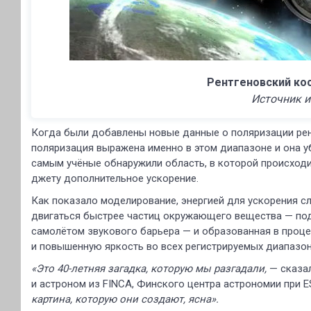
Рентгеновский кос
Источник 
Когда были добавлены новые данные о поляризации рент
поляризация выражена именно в этом диапазоне и она у
самым учёные обнаружили область, в которой происходит
джету дополнительное ускорение.
Как показало моделирование, энергией для ускорения с
двигаться быстрее частиц окружающего вещества — по
самолётом звукового барьера — и образованная в проце
и повышенную яркость во всех регистрируемых диапазон
«Это 40-летняя загадка, которую мы разгадали,
— сказал
и астроном из FINCA, Финского центра астрономии при E
картина, которую они создают, ясна».