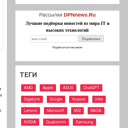
Рассылки
DPNnews.Ru
Лучшие подборки новостей из мира IT и
высоких технологий
Подписаться письмом
ТЕГИ
AMD
Apple
ASUS
ChatGPT
м
ие
Gigabyte
Google
Huawei
Intel
я
Lenovo
Microsoft
MSI
NASA
NVIDIA
Qualcomm
Samsung