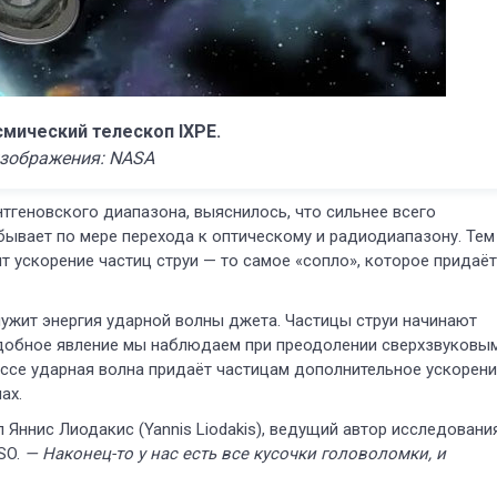
мический телескоп IXPE.
изображения: NASA
геновского диапазона, выяснилось, что сильнее всего
бывает по мере перехода к оптическому и радиодиапазону. Тем
 ускорение частиц струи — то самое «сопло», которое придаёт
лужит энергия ударной волны джета. Частицы струи начинают
добное явление мы наблюдаем при преодолении сверхзвуковы
ссе ударная волна придаёт частицам дополнительное ускорен
ах.
 Яннис Лиодакис (Yannis Liodakis), ведущий автор исследовани
SO.
— Наконец-то у нас есть все кусочки головоломки, и