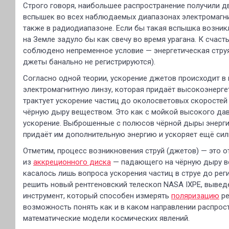
Строго говоря, наибольшее распространение получили д
вспышек во всех наблюдаемых диапазонах электромагнит
также в радиодиапазоне. Если бы такая вспышка возникл
на Земле задуло бы как свечу во время урагана. К счас
соблюдено непременное условие — энергетическая струя 
джеты банально не регистрируются).
Согласно одной теории, ускорение джетов происходит в 
электромагнитную линзу, которая придаёт высокоэнерге
трактует ускорение частиц до околосветовых скоростей
чёрную дыру веществом. Это как с мойкой высокого дав
ускорение. Выброшенные с полюсов чёрной дыры энергич
придаёт им дополнительную энергию и ускоряет ещё сил
Отметим, процесс возникновения струй (джетов) — это 
из
аккреционного диска
— падающего на чёрную дыру в
касалось лишь вопроса ускорения частиц в струе до рег
решить новый рентгеновский телескоп NASA IXPE, выведе
инструмент, который способен измерять
поляризацию
ре
возможность понять как и в каком направлении распрос
математические модели космических явлений.