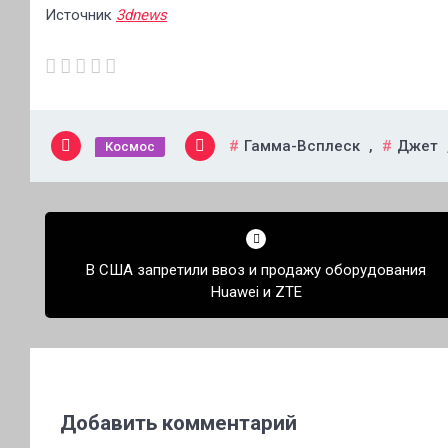
Источник
3dnews
Гамма-Всплеск
,
Джет
Космос
Навигация
по
В США запретили ввоз и продажу оборудования
записям
Huawei и ZTE
Добавить комментарий