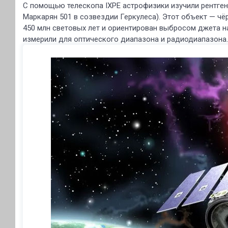
С помощью телескопа IXPE астрофизики изучили рентг
Маркарян 501 в созвездии Геркулеса). Этот объект — чё
450 млн световых лет и ориентирован выбросом джета 
измерили для оптического диапазона и радиодиапазона.