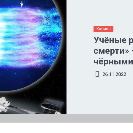
Космос
Учёные р
смерти»
чёрными
высокоэн
26.11.2022