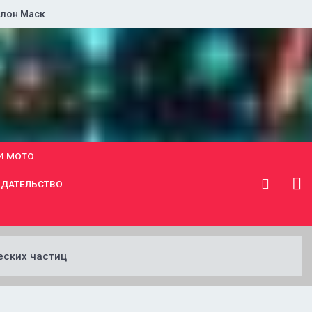
лон Маск
И МОТО
ДАТЕЛЬСТВО
еских частиц