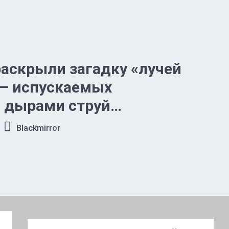
аскрыли загадку «лучей
 — испускаемых
 дырами струй
ергетических частиц
Blackmirror