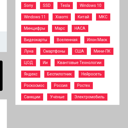
Sony
SSD
Tesla
Windows 10
Windows 11
Xiaomi
Китай
МКС
Минцифры
Марс
НАСА
Видеокарты
Вселенная
Илон Маск
Луна
Смартфоны
США
Мини-ПК
ЦОД
Ии
Квантовые Технологии
Яндекс
Беспилотник
Нейросеть
Роскосмос
Россия
Ростех
Санкции
Учёные
Электромобиль