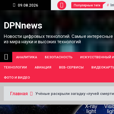
Перейти
In
09.08.2026
Популярные теги
к
содержанию
DPNnews
Новости цифровых технологий. Самые интересные
из мира науки и высоких технологий
АНАЛИТИКА
БЕЗОПАСНОСТЬ
ИСКУССТВЕННЫЙ 
ТЕХНОЛОГИИ
АВИАЦИЯ
ВЕБ-СЕРВИСЫ
ВИДЕОКАРТ
ФОТО И ВИДЕО
Главная
Учёные раскрыли загадку «лучей смерт