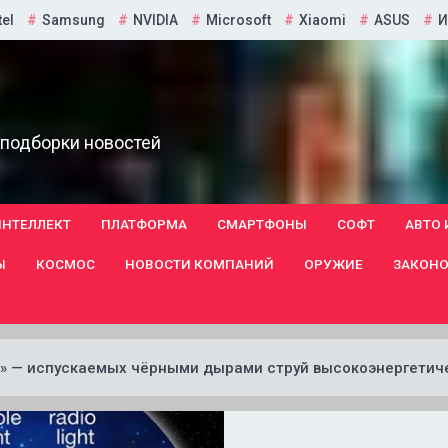
tel
Samsung
NVIDIA
Microsoft
Xiaomi
ASUS
И
 подборки новостей
ИНТЕЛЛЕКТ
ПЛАТФОРМА
СМАРТФОНЫ
СОФТ
АВТО 
Ы
КОСМОС
НОВОСТИ КОМПАНИЙ
ОРУЖИЕ
ЗАКОНО
и» — испускаемых чёрными дырами струй высокоэнергетич