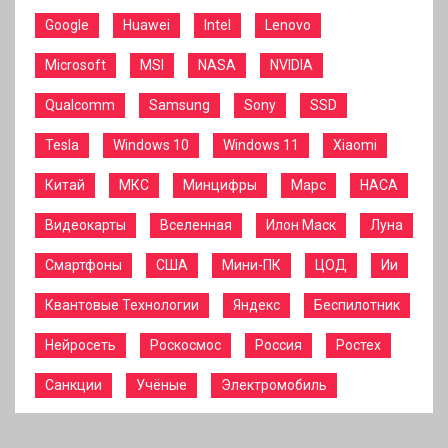
Google
Huawei
Intel
Lenovo
Microsoft
MSI
NASA
NVIDIA
Qualcomm
Samsung
Sony
SSD
Tesla
Windows 10
Windows 11
Xiaomi
Китай
МКС
Минцифры
Марс
НАСА
Видеокарты
Вселенная
Илон Маск
Луна
Смартфоны
США
Мини-ПК
ЦОД
Ии
Квантовые Технологии
Яндекс
Беспилотник
Нейросеть
Роскосмос
Россия
Ростех
Санкции
Учёные
Электромобиль