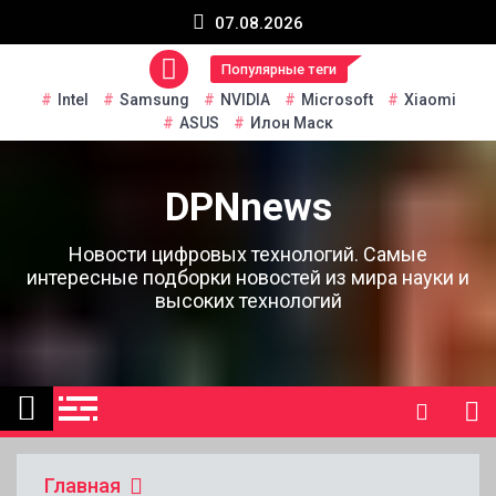
Перейти
07.08.2026
к
содержанию
Популярные теги
Intel
Samsung
NVIDIA
Microsoft
Xiaomi
ASUS
Илон Маск
DPNnews
Новости цифровых технологий. Самые
интересные подборки новостей из мира науки и
высоких технологий
Главная