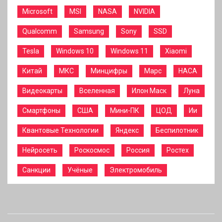
Microsoft
MSI
NASA
NVIDIA
Qualcomm
Samsung
Sony
SSD
Tesla
Windows 10
Windows 11
Xiaomi
Китай
МКС
Минцифры
Марс
НАСА
Видеокарты
Вселенная
Илон Маск
Луна
Смартфоны
США
Мини-ПК
ЦОД
Ии
Квантовые Технологии
Яндекс
Беспилотник
Нейросеть
Роскосмос
Россия
Ростех
Санкции
Учёные
Электромобиль