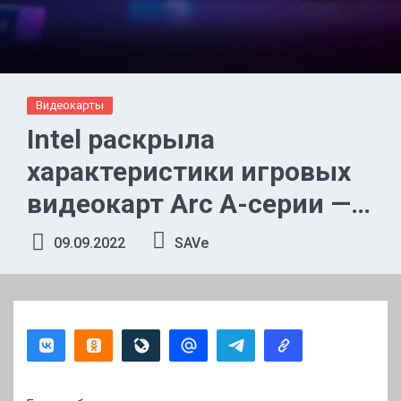
Видеокарты
Intel раскрыла
характеристики игровых
видеокарт Arc A-серии —
до 32 Xe-ядер и 16 Гбайт
09.09.2022
SAVe
памяти