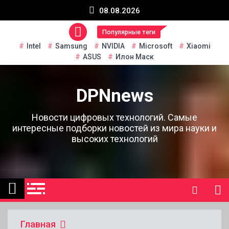
Перейти
08.08.2026
к
содержанию
Популярные теги
Intel
Samsung
NVIDIA
Microsoft
Xiaomi
ASUS
Илон Маск
DPNnews
Новости цифровых технологий. Самые
интересные подборки новостей из мира науки и
высоких технологий
Главная