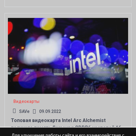
той же конфигурацией ядер
Видеокарты
SAVe
09.09.2022
Топовая видеокарта Intel Arc Alchemist
получила память Samsung GDDR6 частотой 16
ГГц
Для улучшения работы сайта и его взаимодействия с