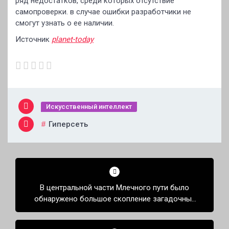
ряд недостатков, среди которых отсутствие
самопроверки. в случае ошибки разработчики не
смогут узнать о ее наличии.
Источник
planet-today
Искусственный интеллект
Гиперсеть
Навигация
по
В центральной части Млечного пути было
записям
обнаружено большое скопление загадочных
нитей