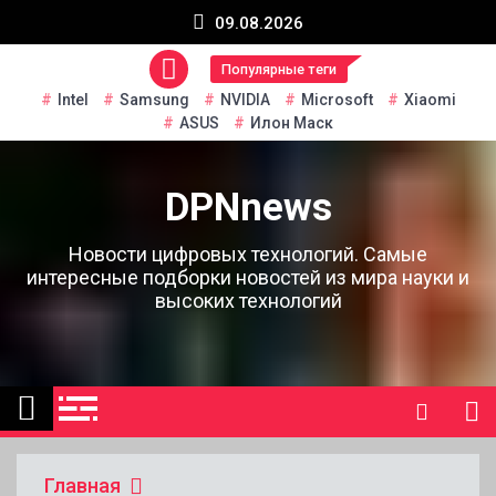
Перейти
09.08.2026
к
содержанию
Популярные теги
Intel
Samsung
NVIDIA
Microsoft
Xiaomi
ASUS
Илон Маск
DPNnews
Новости цифровых технологий. Самые
интересные подборки новостей из мира науки и
высоких технологий
Главная