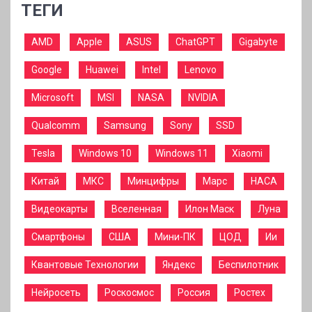
ТЕГИ
AMD
Apple
ASUS
ChatGPT
Gigabyte
Google
Huawei
Intel
Lenovo
Microsoft
MSI
NASA
NVIDIA
Qualcomm
Samsung
Sony
SSD
Tesla
Windows 10
Windows 11
Xiaomi
Китай
МКС
Минцифры
Марс
НАСА
Видеокарты
Вселенная
Илон Маск
Луна
Смартфоны
США
Мини-ПК
ЦОД
Ии
Квантовые Технологии
Яндекс
Беспилотник
Нейросеть
Роскосмос
Россия
Ростех